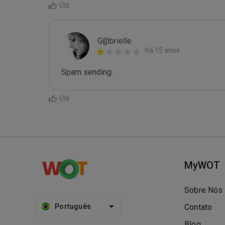
Útil
G@brielle
há 15 anos
Spam sending.
Útil
MyWOT
Sobre Nós
Português
Contato
Blog