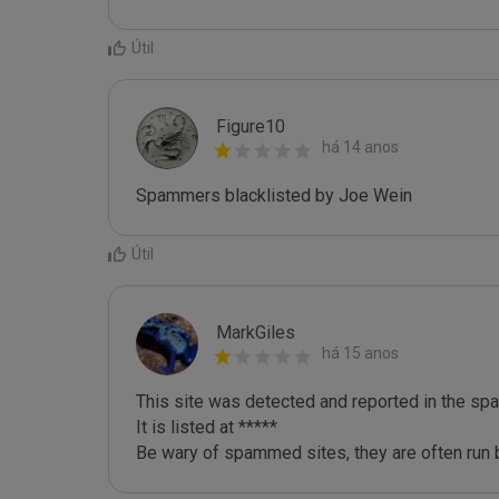
Útil
Figure10
há 14 anos
Spammers blacklisted by Joe Wein 
Útil
MarkGiles
há 15 anos
This site was detected and reported in the spa
It is listed at *****

Be wary of spammed sites, they are often run b