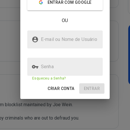
ENTRAR COM GOOGLE
OU
E-mail ou Nome de Usuário
Senha
Esqueceu a Senha?
CRIAR CONTA
ENTRAR
m blocklist maintained by Joe Wein.

y criminals who are out to defraud you.