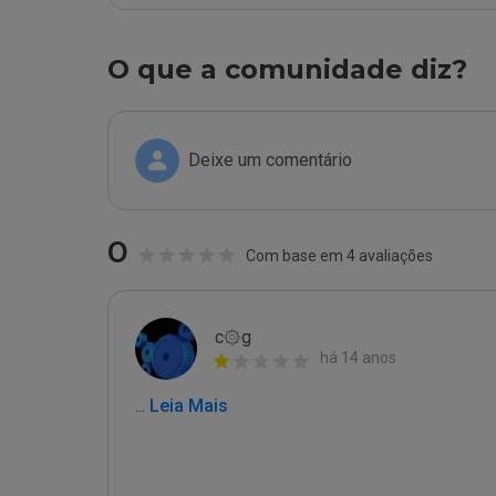
O que a comunidade diz?
Deixe um comentário
0
Com base em 4 avaliações
c۞g
há 14 anos
...
 Leia Mais