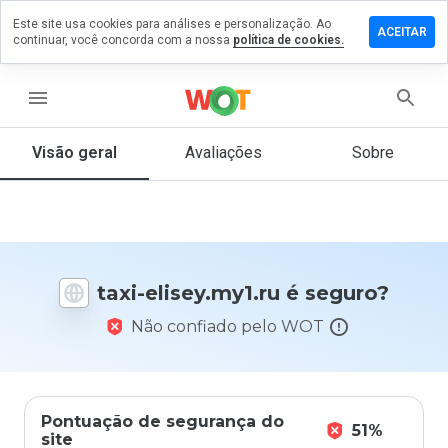
Este site usa cookies para análises e personalização. Ao
ixe um
ACEITAR
continuar, você concorda com a nossa
política de cookies.
entário
taxi-
sey.my1.ru
menu
Visão geral
Avaliações
Sobre
De 1
a 5,
que
nota
você
taxi-elisey.my1.ru é seguro?
daria
a
Não confiado pelo WOT
este
site?
Pontuação de segurança do
51%
site