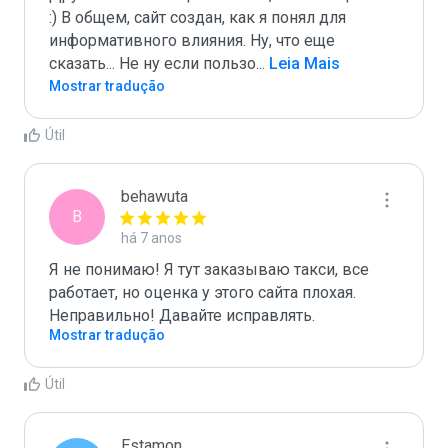
:) В общем, сайт создан, как я понял для 
информативного влияния. Ну, что еще 
сказать... Не ну если пользо
...
 Leia Mais
Mostrar tradução
Útil
behawuta
B
há 7 anos
Я не понимаю! Я тут заказываю такси, все 
работает, но оценка у этого сайта плохая. 
Неправильно! Давайте исправлять.
Mostrar tradução
Útil
Estamon