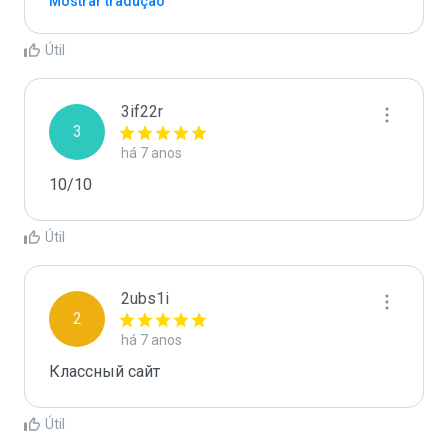
Mostrar tradução
Útil
3if22r
3
há 7 anos
10/10
Útil
2ubs1i
2
há 7 anos
Классный сайт 
Útil