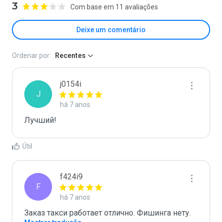
3
Com base em 11 avaliações
Deixe um comentário
Ordenar por:
Recentes
j0154i
J
há 7 anos
Лучший!
Útil
f424i9
F
há 7 anos
Заказ такси работает отлично. Фишинга нету.