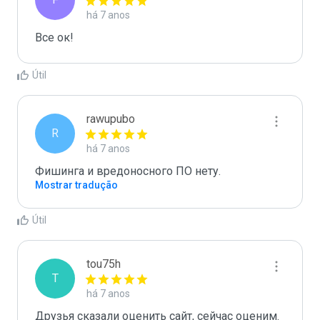
há 7 anos
Все ок!
Útil
rawupubo
R
há 7 anos
Фишинга и вредоносного ПО нету.
Mostrar tradução
Útil
tou75h
T
há 7 anos
Друзья сказали оценить сайт, сейчас оценим. 