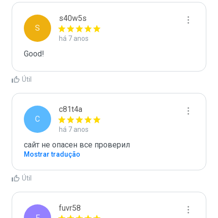
s40w5s
S
há 7 anos
Good!
Útil
c81t4a
C
há 7 anos
сайт не опасен все проверил
Mostrar tradução
Útil
fuvr58
F