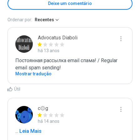
Deixe um comentário
Ordenar por:
Recentes
Advocatus Diaboli
há 13 anos
Постоянная рассылка email спама! / Regular 
email spam sending!
Mostrar tradução
Útil
c۞g
há 14 anos
...
 Leia Mais