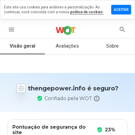
Este site usa cookies para análises e personalização. Ao
e um
ACEITAR
continuar, você concorda com a nossa
política de cookies.
ntário em
epower.info
menu
Visão geral
Avaliações
Sobre
De 1
a 5,
que
nota
você
daria
thengepower.info é seguro?
a
este
Confiado pela WOT
site?
Pontuação de segurança do
23%
site