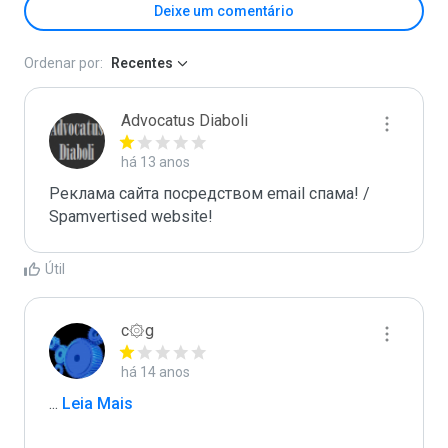
Deixe um comentário
Ordenar por:
Recentes
Advocatus Diaboli
há 13 anos
Реклама сайта посредством email спама! / 
Spamvertised website!
Útil
c۞g
há 14 anos
...
 Leia Mais