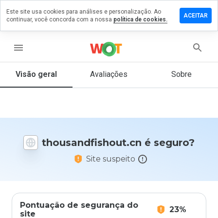
Este site usa cookies para análises e personalização. Ao
 um
ACEITAR
continuar, você concorda com a nossa
política de cookies.
tário em
ndfishout.cn
menu
Visão geral
Avaliações
Sobre
De 1
a 5,
que
nota
você
daria
thousandfishout.cn é seguro?
a
este
Site suspeito
site?
Pontuação de segurança do
23%
site