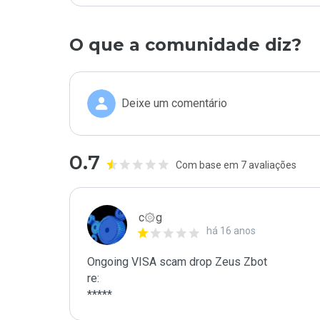
O que a comunidade diz?
Deixe um comentário
0.7
Com base em 7 avaliações
c۞g
há 16 anos
Ongoing VISA scam drop Zeus Zbot

re:

*****