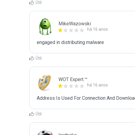
Útil
MikeWazowski
há 16 anos
engaged in distributing malware
Útil
WOT Expert.™
há 16 anos
Address Is Used For Connection And Downloa
Útil