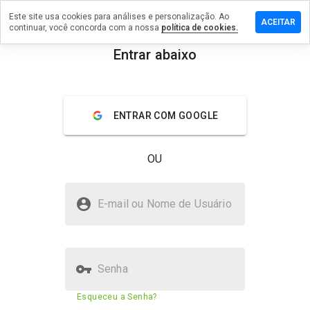
Este site usa cookies para análises e personalização. Ao
 um
ACEITAR
continuar, você concorda com a nossa
política de cookies.
tário em
ettraffic.info
Entrar abaixo
menu
Visão geral
Avaliações
Sobre
ENTRAR COM GOOGLE
De 1
a 5,
que
OU
nota
você
daria
timetogettraffic.info é seguro?
a
E-mail ou Nome de Usuário
este
Site desconhecido
site?
Senha
Pontuação de segurança do
N/A
Esqueceu a Senha?
site