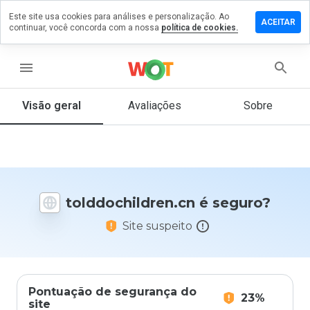
Este site usa cookies para análises e personalização. Ao
e um
ACEITAR
continuar, você concorda com a nossa
política de cookies.
ntário em
ochildren.cn
menu
Visão geral
Avaliações
Sobre
De 1
a 5,
que
nota
você
daria
tolddochildren.cn é seguro?
a
este
Site suspeito
site?
Pontuação de segurança do
23%
site