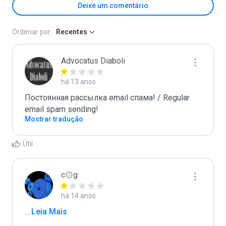
Deixe um comentário
Ordenar por:
Recentes
Advocatus Diaboli
há 13 anos
Постоянная рассылка email спама! / Regular 
email spam sending!
Mostrar tradução
Útil
c۞g
há 14 anos
...
 Leia Mais