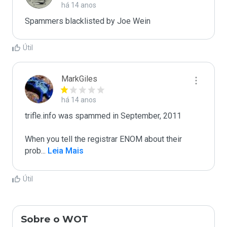
há 14 anos
Spammers blacklisted by Joe Wein 
Útil
MarkGiles
há 14 anos
trifle.info was spammed in September, 2011

When you tell the registrar ENOM about their 
prob
...
 Leia Mais
Útil
Sobre o WOT