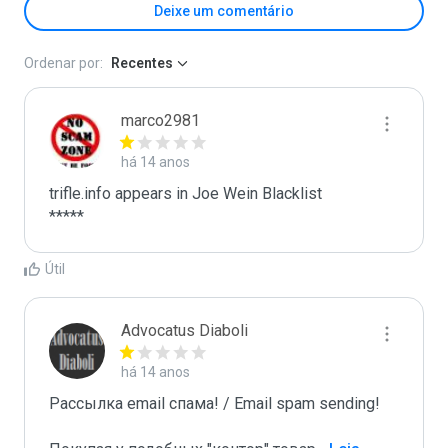
Deixe um comentário
Ordenar por:
Recentes
marco2981
há 14 anos
trifle.info appears in Joe Wein Blacklist

*****
Útil
Advocatus Diaboli
há 14 anos
Рассылка email спама! / Email spam sending! 
