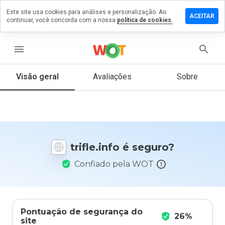
Este site usa cookies para análises e personalização. Ao
ixe um
ACEITAR
continuar, você concorda com a nossa
política de cookies.
mentário
m
fle.info
menu
Visão geral
Avaliações
Sobre
De 1
a 5,
que
nota
você
trifle.info é seguro?
daria
a
Confiado pela WOT
este
site?
Pontuação de segurança do
26%
site