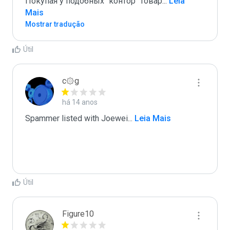
Покупая у подобных "контор" товар
...
 Leia 
Mais
Mostrar tradução
Útil
c۞g
há 14 anos
Spammer listed with Joewei
...
 Leia Mais
Útil
Figure10