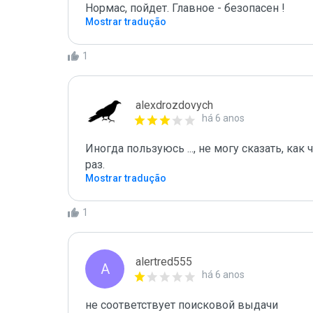
Нормас, пойдет. Главное - безопасен !
Mostrar tradução
1
alexdrozdovych
há 6 anos
Иногда пользуюсь ..., не могу сказать, как 
раз. 
Mostrar tradução
1
alertred555
A
há 6 anos
не соответствует поисковой выдачи