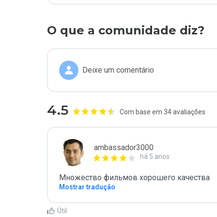
O que a comunidade diz?
Deixe um comentário
4.5
Com base em 34 avaliações
ambassador3000
há 5 anos
Множество фильмов хорошего качества
Mostrar tradução
Útil