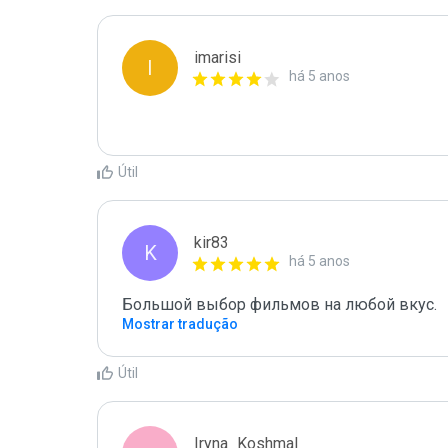
imarisi
I
há 5 anos
Útil
kir83
K
há 5 anos
Большой выбор фильмов на любой вкус.
Mostrar tradução
Útil
Iryna_Koshmal