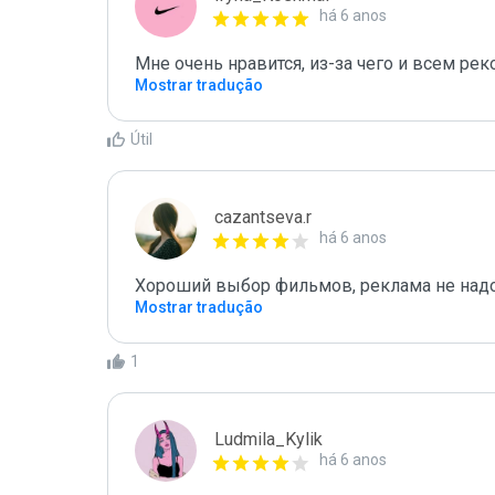
há 6 anos
Мне очень нравится, из-за чего и всем р
Mostrar tradução
Útil
cazantseva.r
há 6 anos
Mostrar tradução
1
Ludmila_Kylik
há 6 anos