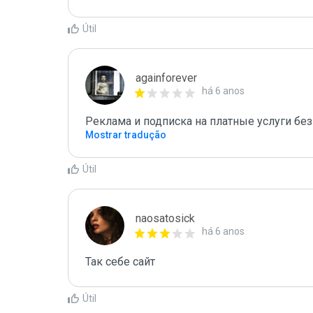
Útil
againforever
há 6 anos
Реклама и подписка на платные услуги без
Mostrar tradução
Útil
naosatosick
há 6 anos
Так себе сайт
Útil