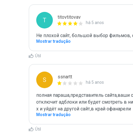
titovtitovav
T
há 5 anos
Не плохой сайт, большой выбор фильмов, 
Mostrar tradução
Útil
ssnartt
S
há 5 anos
полная параша,представитель сайта,ваши 
отключит адблоки или будет смотреть в ни
х и уйдёт на другой сайт,в край офанарели
Mostrar tradução
Útil