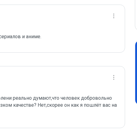
сериалов и аниме. 
олени реально думают,что человек добровольно 
зком качестве? Нет,скорее он как я пошлёт вас на 