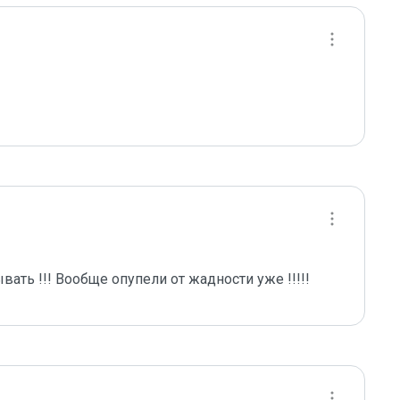
ать !!! Вообще опупели от жадности уже !!!!!