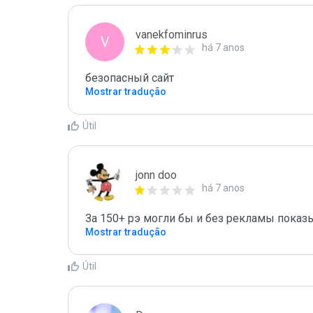
vanekfominrus
V
há 7 anos
безопасный сайт 
Mostrar tradução
Útil
jonn doo
há 7 anos
За 150+ рэ могли бы и без рекламы показыв
Mostrar tradução
Útil