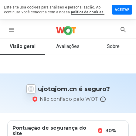
Este site usa cookies para análises e personalização. Ao
ixe um
ACEITAR
continuar, você concorda com a nossa
política de cookies.
mentário
m
otqjom.cn
menu
Visão geral
Avaliações
Sobre
De 1
a 5,
que
nota
você
ujotqjom.cn é seguro?
daria
a
Não confiado pelo WOT
este
site?
Pontuação de segurança do
30%
site