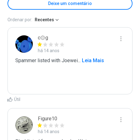
Deixe um comentário
Ordenar por:
Recentes
c۞g
há 14 anos
Spammer listed with Joewei
...
 Leia Mais
Útil
Figure10
há 14 anos