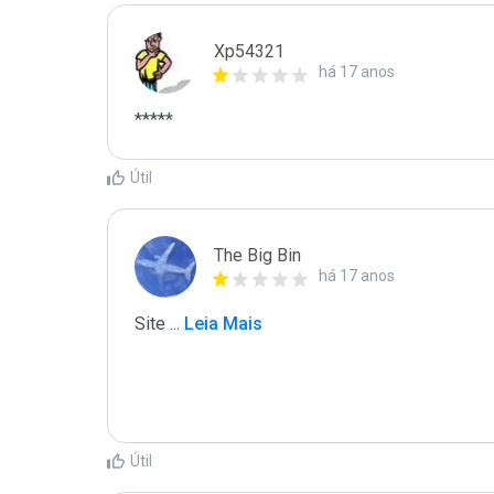
Xp54321
há 17 anos
*****
Útil
The Big Bin
há 17 anos
Site 
...
 Leia Mais
Útil