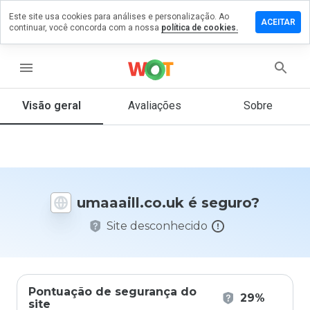
Este site usa cookies para análises e personalização. Ao
xe um
ACEITAR
continuar, você concorda com a nossa
política de cookies.
entário
aaill.co.uk
menu
Visão geral
Avaliações
Sobre
De 1
a 5,
que
nota
você
umaaaill.co.uk é seguro?
daria
a
Site desconhecido
este
site?
Pontuação de segurança do
29%
site