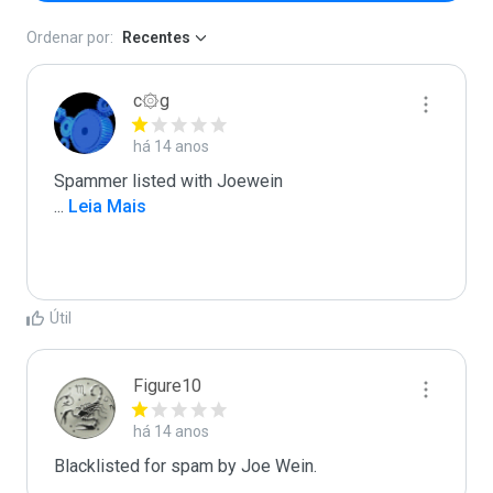
Ordenar por:
Recentes
c۞g
há 14 anos
...
 Leia Mais
Útil
Figure10
há 14 anos
Blacklisted for spam by Joe Wein.