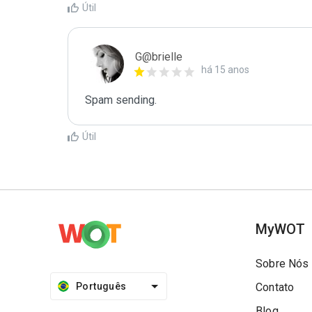
Útil
G@brielle
há 15 anos
Spam sending.
Útil
MyWOT
Sobre Nós
Português
Contato
Blog