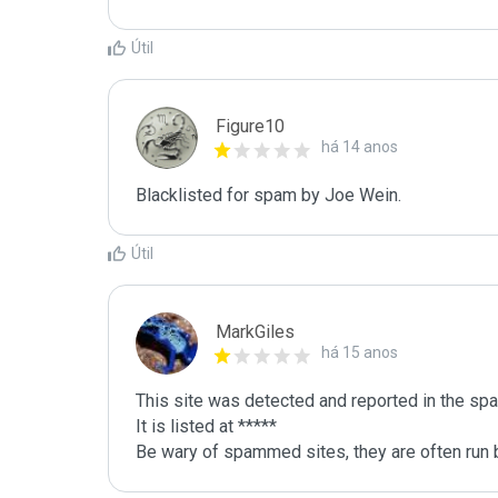
Útil
Figure10
há 14 anos
Blacklisted for spam by Joe Wein.
Útil
MarkGiles
há 15 anos
This site was detected and reported in the spa
It is listed at *****

Be wary of spammed sites, they are often run b