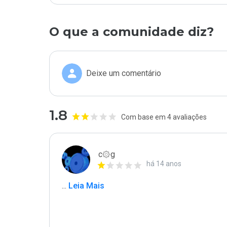
O que a comunidade diz?
Deixe um comentário
1.8
Com base em 4 avaliações
c۞g
há 14 anos
...
 Leia Mais