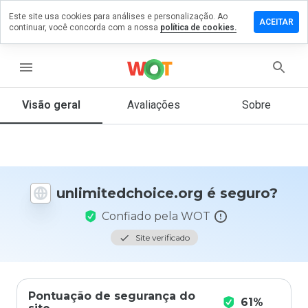
Este site usa cookies para análises e personalização. Ao
 um
ACEITAR
continuar, você concorda com a nossa
política de cookies.
tário em
tedchoice.org
menu
Visão geral
Avaliações
Sobre
De 1
a 5,
que
nota
você
daria
unlimitedchoice.org é seguro?
a
este
Confiado pela WOT
site?
Site verificado
Pontuação de segurança do
61%