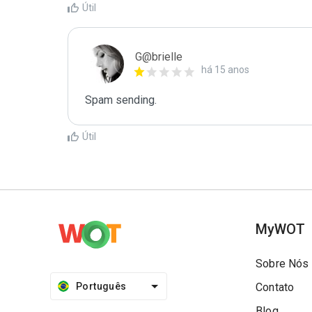
Útil
G@brielle
há 15 anos
Spam sending.
Útil
MyWOT
Sobre Nós
Português
Contato
Blog