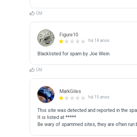
Útil
Figure10
há 14 anos
Blacklisted for spam by Joe Wein.
Útil
MarkGiles
há 15 anos
This site was detected and reported in the spa
It is listed at *****

Be wary of spammed sites, they are often run b