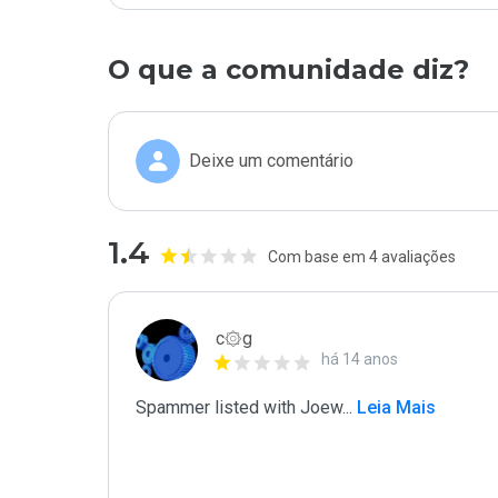
O que a comunidade diz?
Deixe um comentário
1.4
Com base em 4 avaliações
c۞g
há 14 anos
Spammer listed with Joew
...
 Leia Mais