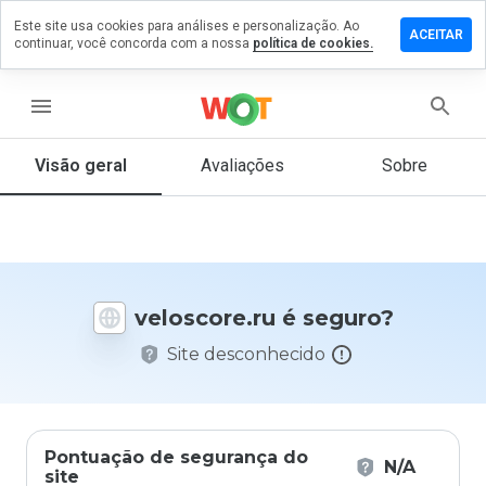
Este site usa cookies para análises e personalização. Ao
ixe um
ACEITAR
continuar, você concorda com a nossa
política de cookies.
mentário
oscore.ru
menu
Visão geral
Avaliações
Sobre
De 1
a 5,
que
nota
você
veloscore.ru é seguro?
daria
a
Site desconhecido
este
site?
Pontuação de segurança do
N/A
site