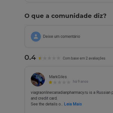
O que a comunidade diz?
Deixe um comentário
0.4
Com base em 2 avaliações
MarkGiles
há 9 anos
viagraonlinecanadianpharmacy.ru is a Russian ph
and credit card.

See the details o
...
 Leia Mais