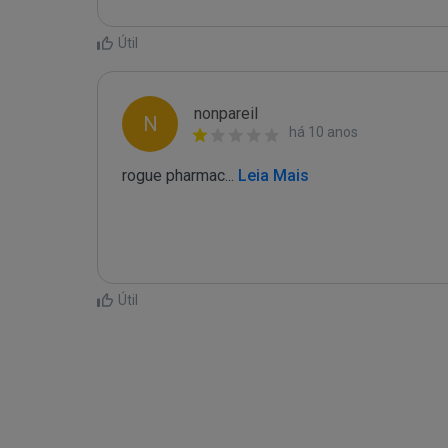
Útil
nonpareil
N
há 10 anos
rogue pharmac
...
 Leia Mais
Útil