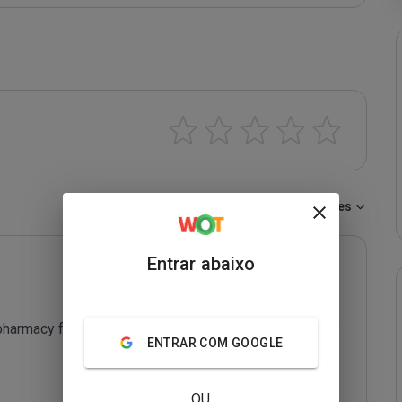
Ordenar por:
Recentes
Entrar abaixo
armacy fraud. Don't give cyber-criminals your identity 
ENTRAR COM GOOGLE
OU