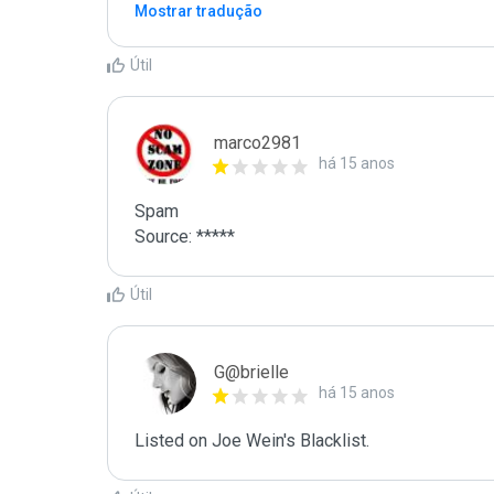
Mostrar tradução
Útil
marco2981
há 15 anos
Spam

Source: *****
Útil
G@brielle
há 15 anos
Listed on Joe Wein's Blacklist.