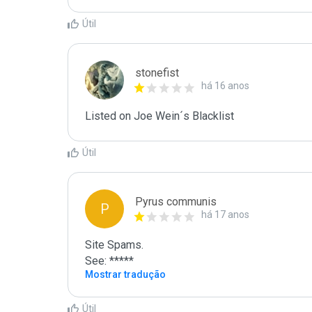
Útil
stonefist
há 16 anos
Listed on Joe Wein´s Blacklist
Útil
Pyrus communis
P
há 17 anos
Site Spams.

See: *****
Mostrar tradução
Útil