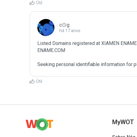
Útil
c۞g
há 17 anos
Listed Domains registered at XIAMEN EN
ENAME.COM

Seeking personal identifiable information for
Útil
MyWOT