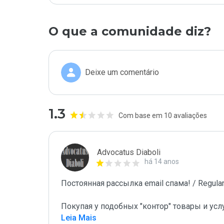
O que a comunidade diz?
Deixe um comentário
1.3
Com base em 10 avaliações
Advocatus Diaboli
há 14 anos
Постоянная рассылка email спама! / Regular 
Покупая у подобных "контор" товары и усл
Leia Mais