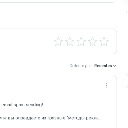
Ordenar por:
Recentes
email spam sending!

уги, вы оправдаете их грязные "методы рекла
...