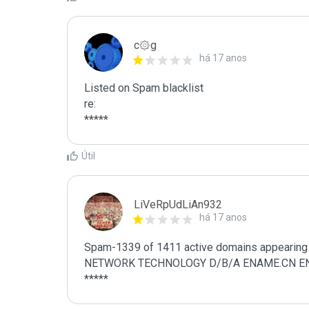
c۞g
há 17 anos
Listed on Spam blacklist

re:

*****
Útil
LiVeRpUdLiAn932
há 17 anos
Spam-1339 of 1411 active domains appearing 
NETWORK TECHNOLOGY D/B/A ENAME.CN ENAME.
*****