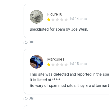
Figure10
há 14 anos
Blacklisted for spam by Joe Wein.
Útil
MarkGiles
há 15 anos
This site was detected and reported in the spa
It is listed at *****

Be wary of spammed sites, they are often run b
Útil