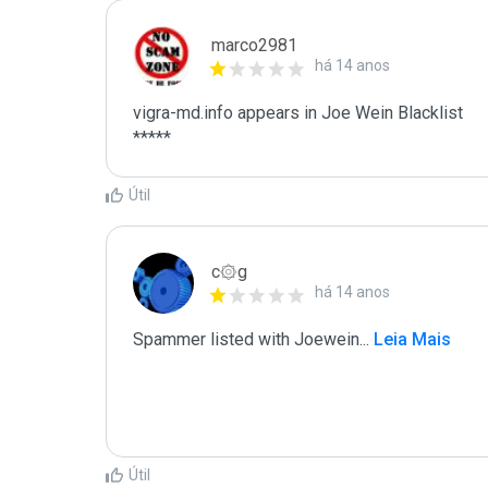
marco2981
há 14 anos
vigra-md.info appears in Joe Wein Blacklist

*****
Útil
c۞g
há 14 anos
Spammer listed with Joewein
...
 Leia Mais
Útil