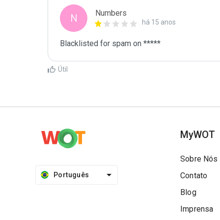
Numbers
N
há 15 anos
Blacklisted for spam on *****
Útil
MyWOT
Sobre Nós
Português
Contato
Blog
Imprensa