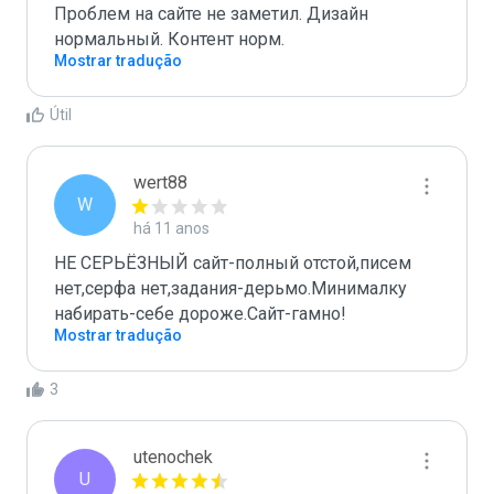
Проблем на сайте не заметил. Дизайн 
нормальный. Контент норм. 
Mostrar tradução
Útil
wert88
W
há 11 anos
НЕ СЕРЬЁЗНЫЙ сайт-полный отстой,писем 
нет,серфа нет,задания-дерьмо.Минималку 
набирать-себе дороже.Сайт-гамно!
Mostrar tradução
3
utenochek
U