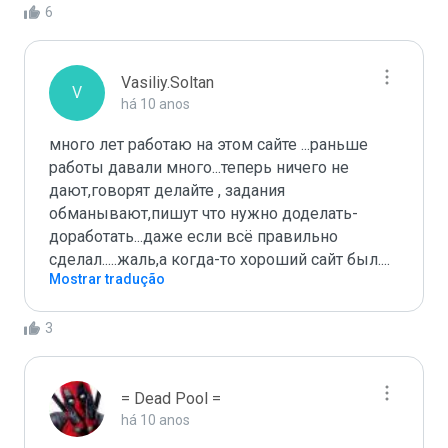
6
Vasiliy.Soltan
V
há 10 anos
много лет работаю на этом сайте ...раньше 
работы давали много...теперь ничего не 
дают,говорят делайте , задания 
обманывают,пишут что нужно доделать-
доработать...даже если всё правильно 
сделал.....жаль,а когда-то хороший сайт был....
Mostrar tradução
3
= Dead Pool =
há 10 anos