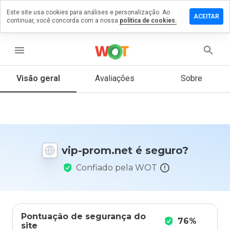
Este site usa cookies para análises e personalização. Ao
ixe um
ACEITAR
continuar, você concorda com a nossa
política de cookies.
mentário
 vip-
om.net
menu
Visão geral
Avaliações
Sobre
De 1
a 5,
que
nota
você
vip-prom.net é seguro?
daria
a
Confiado pela WOT
este
site?
Pontuação de segurança do
76%
site