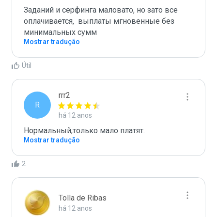
Заданий и серфинга маловато, но зато все 
оплачивается,  выплаты мгновенные без 
минимальных сумм
Mostrar tradução
Útil
rrr2
R
há 12 anos
Нормальный,только мало платят.
Mostrar tradução
2
Tolla de Ribas
há 12 anos