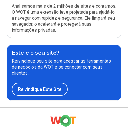
Analisamos mais de 2 milhões de sites e contamos.
O WOT é uma extensão leve projetada para ajudá-lo
a navegar com rapidez e segurança. Ele limpará seu
navegador, o acelerará e protegerá suas
informações privadas.
Este é o seu site?
Reivindique seu site para acessar as ferramentas
de negócios da WOT e se conectar com seus
clientes.
Reivindique Este Site