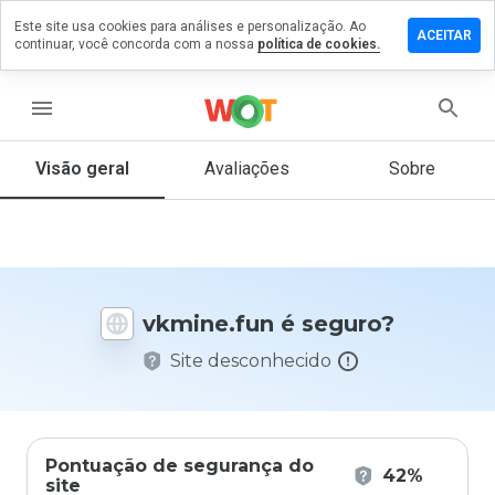
Este site usa cookies para análises e personalização. Ao
ixe um
ACEITAR
continuar, você concorda com a nossa
política de cookies.
mentário
m
mine.fun
menu
Visão geral
Avaliações
Sobre
De 1
a 5,
que
nota
você
vkmine.fun é seguro?
daria
a
Site desconhecido
este
site?
Pontuação de segurança do
42%
site