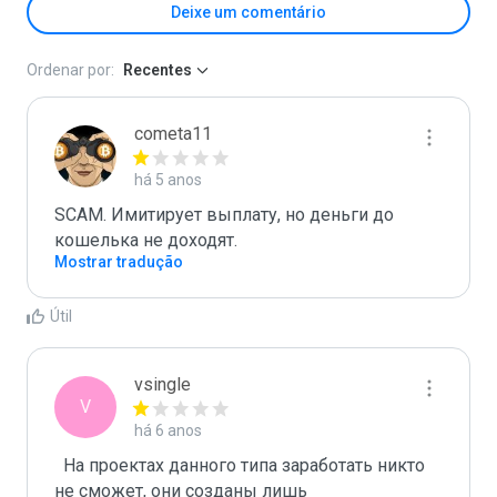
Deixe um comentário
Ordenar por:
Recentes
cometa11
há 5 anos
SCAM. Имитирует выплату, но деньги до 
кошелька не доходят.
Mostrar tradução
Útil
vsingle
V
há 6 anos
  На проектах данного типа заработать никто 
не сможет, они созданы лишь
