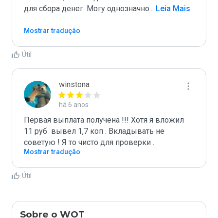
для сбора денег. Могу однозначно
...
 Leia Mais
Mostrar tradução
Útil
winstona
há 6 anos
Первая выплата получена !!! Хотя я вложил 
11 руб  вывел 1,7 коп . Вкладывать не 
советую ! Я то чисто для проверки . 
Mostrar tradução
Útil
Sobre o WOT