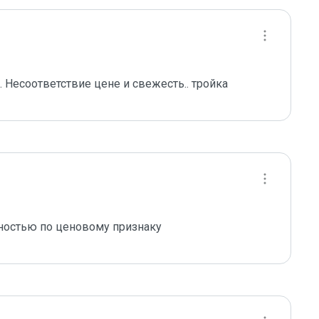
 Несоответствие цене и свежесть.. тройка
льностью по ценовому признаку