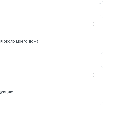
ция около моего дома
дукцию!