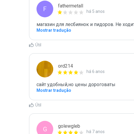
fathermetall
F
há 5 anos
магазин для лесбиянок и пидоров. Не ходит
Mostrar tradução
Útil
ord214
há 6 anos
сайт удобный,но цены дороговаты
Mostrar tradução
Útil
golewgleb
G
há 7 anos