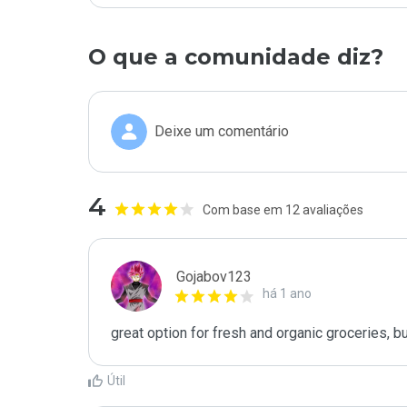
O que a comunidade diz?
Deixe um comentário
4
Com base em 12 avaliações
Gojabov123
há 1 ano
great option for fresh and organic groceries, 
Útil