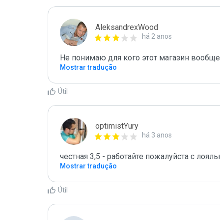
AleksandrexWood
há 2 anos
Не понимаю для кого этот магазин вообще.
Mostrar tradução
Útil
optimistYury
há 3 anos
честная 3,5 - работайте пожалуйста с лоя
Mostrar tradução
Útil