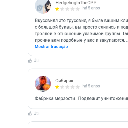
HedgehogInTheCPP
há 5 anos
Вкуссвилл это труссвил, я была вашим кли
с большой буквы, вы просто слились и по
троллей в отношении уязвимой группы. Так
прочие вам подобные у вас и закупаются, 
..
Mostrar tradução
Útil
Сибиряк
há 5 anos
Фабрика мерзости.  Подлежит уничтожени
Útil