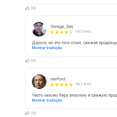
Útil
Serega_Serj
há 2 anos
Дорого, но это того стоит, свежая продук
Mostrar tradução
Útil
melford
há 2 anos
Часто захожу беру вкусную и свежую про
Mostrar tradução
Útil