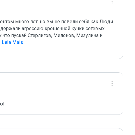
ентом много лет, но вы не повели себя как Люди 
ддержали агрессию крошечной кучки сетевых 
 что пускай Стерлигов, Милонов, Мизулина и 
.
 Leia Mais
ю!