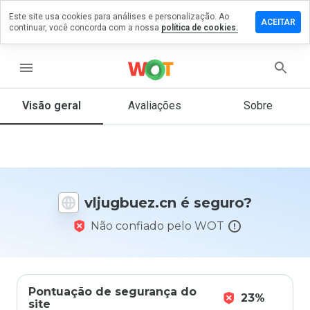
Este site usa cookies para análises e personalização. Ao
ixe um
ACEITAR
continuar, você concorda com a nossa
política de cookies.
mentário
ugbuez.cn
menu
Visão geral
Avaliações
Sobre
De 1
a 5,
que
nota
você
vljugbuez.cn é seguro?
daria
a
Não confiado pelo WOT
este
site?
Pontuação de segurança do
23%
site