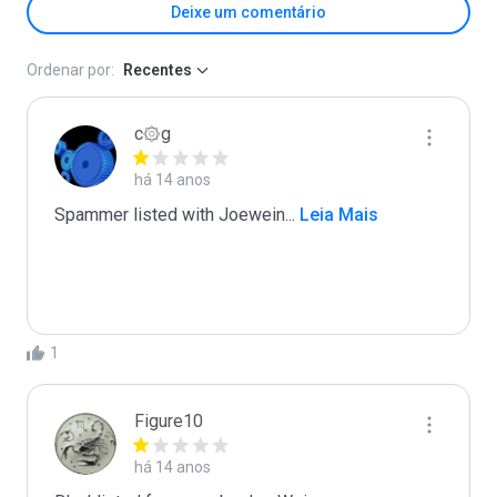
Deixe um comentário
Ordenar por:
Recentes
c۞g
há 14 anos
Spammer listed with Joewein
...
 Leia Mais
1
Figure10
há 14 anos