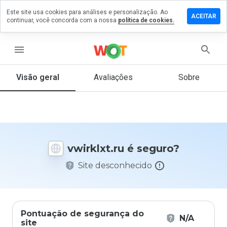
Este site usa cookies para análises e personalização. Ao
ixe um
ACEITAR
continuar, você concorda com a nossa
política de cookies.
mentário
m
irklxt.ru
menu
Visão geral
Avaliações
Sobre
De 1
a 5,
que
nota
você
vwirklxt.ru é seguro?
daria
a
Site desconhecido
este
site?
Pontuação de segurança do
N/A
site