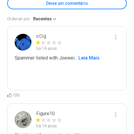
Deixe um comentário
Ordenar por:
Recentes
c۞g
há 14 anos
Spammer listed with Joewei
...
 Leia Mais
Útil
Figure10
há 14 anos