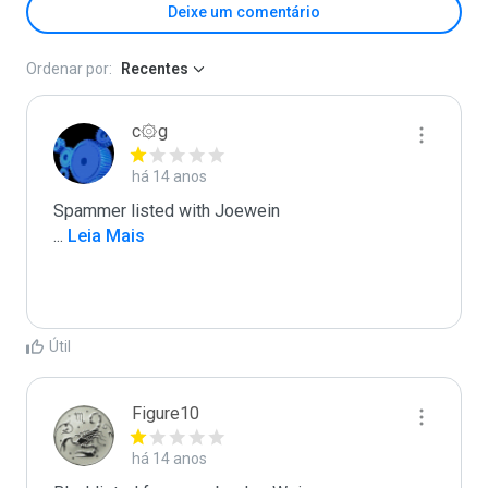
Deixe um comentário
Ordenar por:
Recentes
c۞g
há 14 anos
...
 Leia Mais
Útil
Figure10
há 14 anos