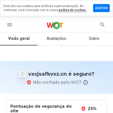
Este site usa cookies para análises e personalização. Ao
xe um
ACEITAR
continuar, você concorda com a nossa
política de cookies.
entário
safkvxz.cn
menu
Visão geral
Avaliações
Sobre
De 1
a 5,
que
nota
você
vxcjsafkvxz.cn é seguro?
daria
a
Não confiado pelo WOT
este
site?
Pontuação de segurança do
23%
site