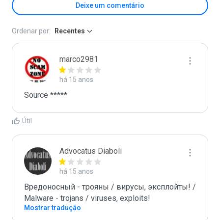
Deixe um comentário
Ordenar por:
Recentes
marco2981
há 15 anos
Source *****
Útil
Advocatus Diaboli
há 15 anos
Вредоносный - трояны / вирусы, эксплойты! / 
Malware - trojans / viruses, exploits!
Mostrar tradução