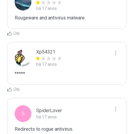
há 17 anos
Rougeware and antivirus malware.
Útil
Xp54321
há 17 anos
*****
Útil
SpiderLover
S
há 17 anos
Redirects to rogue antivirus.