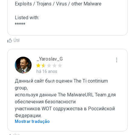
Exploits / Trojans / Virus / other Malware

Listed with:

*****
Útil
_Yaroslav_G
há 16 anos
Данный сайт был оценен The Ti continium 
group,

используя данные The MalwareURL Team для 
обеспечения безопасности 

участников WOT содружества в Российской 
Федерации.
Mostrar tradução