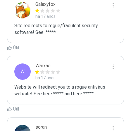
Galaxyfox
há 17 anos
Site redirects to rogue/fradulent security 
software! See: *****
Útil
Warxas
W
há 17 anos
Website will redirect you to a rogue antivirus 
website! See here ***** and here *****
Útil
soran