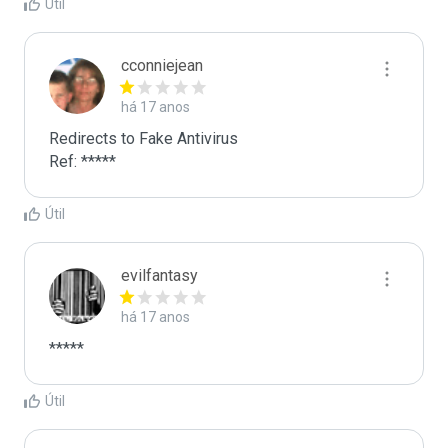
Útil
cconniejean
há 17 anos
Redirects to Fake Antivirus

Ref: *****
Útil
evilfantasy
há 17 anos
*****
Útil