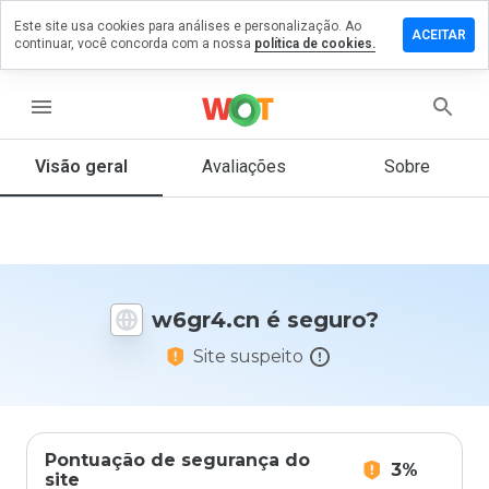
Este site usa cookies para análises e personalização. Ao
ixe um
ACEITAR
continuar, você concorda com a nossa
política de cookies.
mentário
m
gr4.cn
menu
Visão geral
Avaliações
Sobre
De 1
a 5,
que
nota
você
w6gr4.cn é seguro?
daria
a
Site suspeito
este
site?
Pontuação de segurança do
3%
site