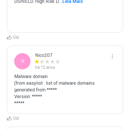
DSHIELD. High Risk D
...
 Leia Mais
Útil
Nico207
N
há 12 anos
Malware domain

(from easylist : list of malware domains 
generated from *****

Version: *****

*****
Útil