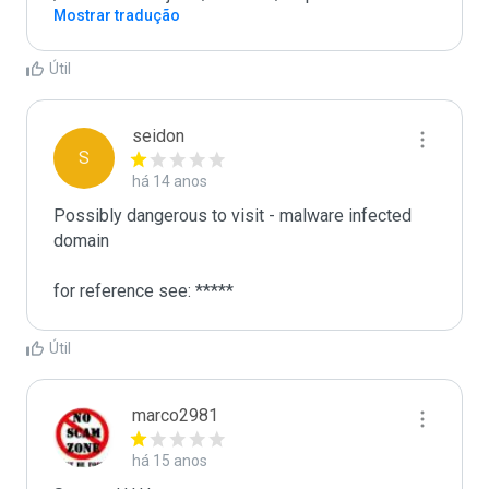
Mostrar tradução
Útil
seidon
S
há 14 anos
Possibly dangerous to visit - malware infected 
domain

for reference see: *****
Útil
marco2981
há 15 anos