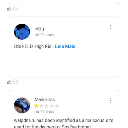
Útil
c۞g
há 13 anos
DSHIELD. High Ris
...
 Leia Mais
Útil
MarkGiles
há 14 anos
waipdns.ru has been identified as a malicious site 
used for the dangerous SpyEye botnet.
