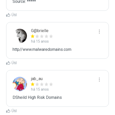
Source: *****
Útil
G@brielle
há 15 anos
http//www.malwaredomains.com
Útil
jab_au
há 15 anos
DSheild High Risk Domains
Útil