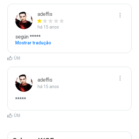
adeffis
há 15 anos
según *****
Mostrar tradução
Útil
adeffis
há 15 anos
*****
Útil