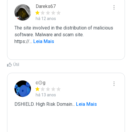
Dareks67
há 12 anos
The site involved in the distribution of malicious 
software. Malware and scam site.

https://
...
 Leia Mais
Útil
c۞g
há 13 anos
DSHIELD. High Risk Domain
...
 Leia Mais