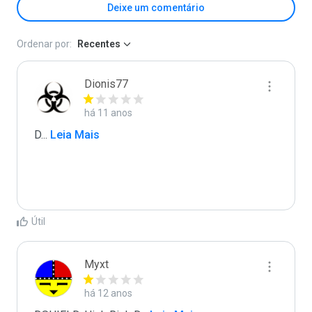
Deixe um comentário
Ordenar por:
Recentes
Dionis77
há 11 anos
D
...
 Leia Mais
Útil
Myxt
há 12 anos