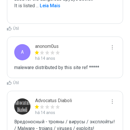
It is listed 
...
 Leia Mais
Útil
anonom0us
A
há 14 anos
maleware distributed by this site ref *****
Útil
Advocatus Diaboli
há 14 anos
Вредоносный - трояны / вирусы / эксплойты! 
/ Malware - trojans / viruses / exploits!