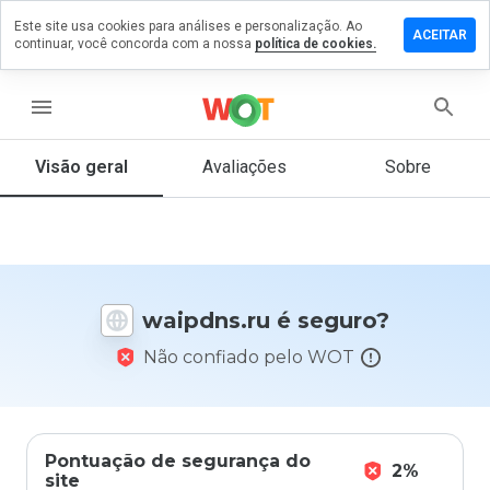
Este site usa cookies para análises e personalização. Ao
ixe um
ACEITAR
continuar, você concorda com a nossa
política de cookies.
mentário
m
ipdns.ru
menu
Visão geral
Avaliações
Sobre
De 1
a 5,
que
nota
você
waipdns.ru é seguro?
daria
a
Não confiado pelo WOT
este
site?
Pontuação de segurança do
2%
site