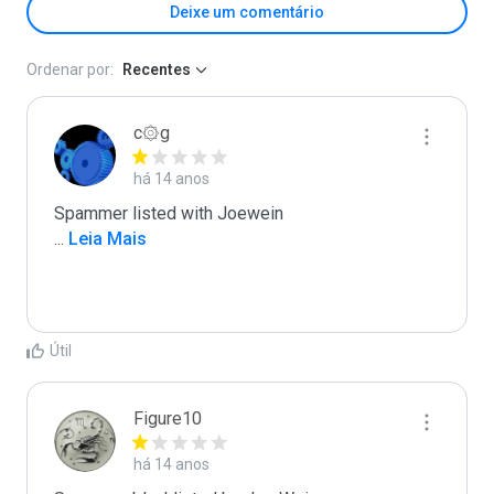
Deixe um comentário
Ordenar por:
Recentes
c۞g
há 14 anos
...
 Leia Mais
Útil
Figure10
há 14 anos