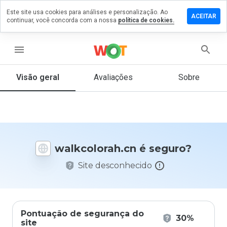
Este site usa cookies para análises e personalização. Ao
xe um
ACEITAR
continuar, você concorda com a nossa
política de cookies.
entário
colorah.cn
menu
Visão geral
Avaliações
Sobre
De 1
a 5,
que
nota
você
walkcolorah.cn é seguro?
daria
a
Site desconhecido
este
site?
Pontuação de segurança do
30%
site