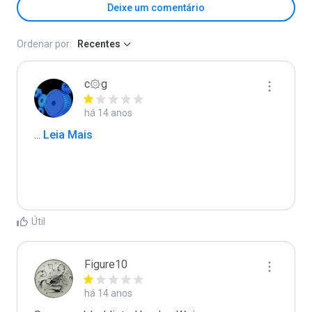
Deixe um comentário
Ordenar por:
Recentes
c۞g
há 14 anos
...
 Leia Mais
Útil
Figure10
há 14 anos