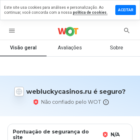
Este site usa cookies para análises e personalização. Ao
 um
ACEITAR
continuar, você concorda com a nossa
política de cookies.
tário em
kycasinos.ru
menu
Visão geral
Avaliações
Sobre
De 1
a 5,
que
nota
você
daria
webluckycasinos.ru é seguro?
a
este
Não confiado pelo WOT
site?
Pontuação de segurança do
N/A
site