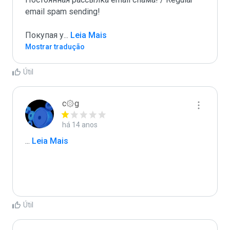
email spam sending!

Покупая у
...
 Leia Mais
Mostrar tradução
Útil
c۞g
há 14 anos
...
 Leia Mais
Útil