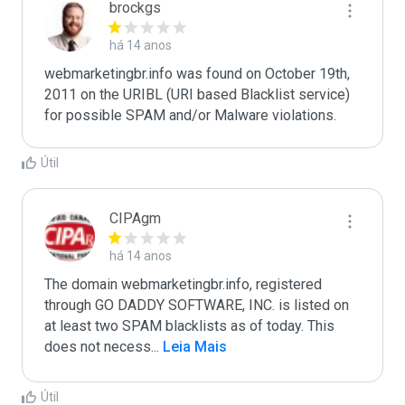
brockgs
há 14 anos
webmarketingbr.info was found on October 19th, 
2011 on the URIBL (URI based Blacklist service) 
Útil
CIPAgm
há 14 anos
The domain webmarketingbr.info, registered 
through GO DADDY SOFTWARE, INC. is listed on 
at least two SPAM blacklists as of today. This 
does not necess
...
 Leia Mais
Útil