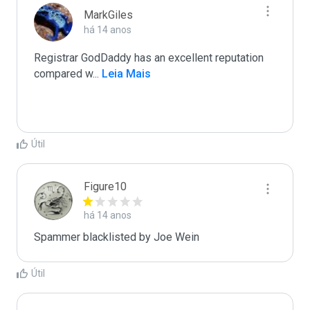
MarkGiles
há 14 anos
Registrar GodDaddy has an excellent reputation 
compared w
...
 Leia Mais
Útil
Figure10
há 14 anos
Spammer blacklisted by Joe Wein
Útil