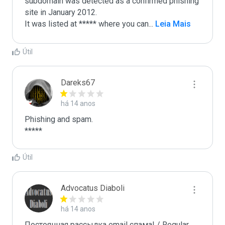
subdomain was detected as a confirmed phishing 
site in January 2012. 

It was listed at ***** where you can
...
 Leia Mais
Útil
Dareks67
há 14 anos
Phishing and spam.

*****
Útil
Advocatus Diaboli
há 14 anos
Постоянная рассылка email спама! / Regular 