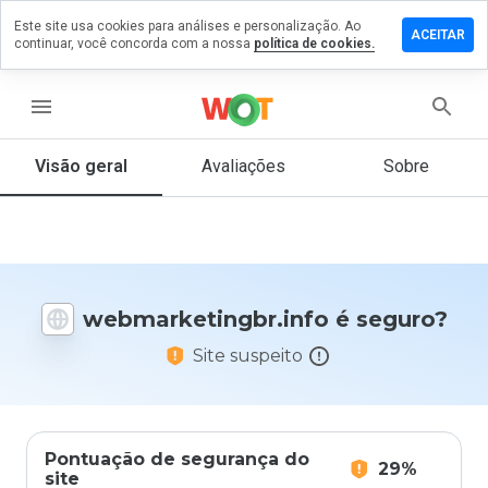
Este site usa cookies para análises e personalização. Ao
um
ACEITAR
continuar, você concorda com a nossa
política de cookies.
ário em
ketingbr.info
menu
Visão geral
Avaliações
Sobre
De 1
a 5,
que
nota
você
daria
webmarketingbr.info é seguro?
a
este
Site suspeito
site?
Pontuação de segurança do
29%
site