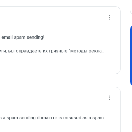
email spam sending!

уги, вы оправдаете их грязные "методы рекла
...
s a spam sending domain or is misused as a spam 