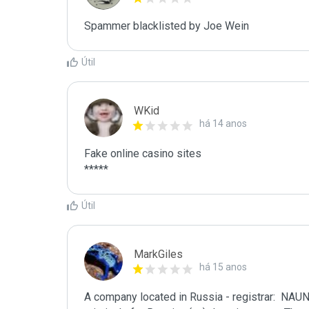
Spammer blacklisted by Joe Wein
Útil
WKid
há 14 anos
Fake online casino sites

Útil
MarkGiles
há 15 anos
A company located in Russia - registrar:  NAU