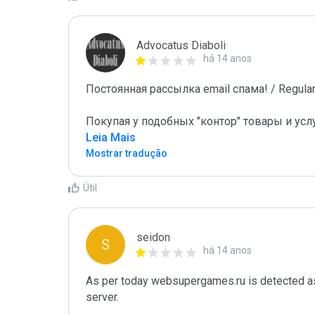
Advocatus Diaboli
há 14 anos
Постоянная рассылка email спама! / Regular 
Покупая у подобных "контор" товары и усл
Leia Mais
Mostrar tradução
Útil
seidon
S
há 14 anos
As per today websupergames.ru is detected a
server. 
