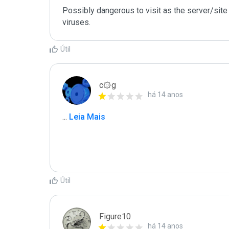
Possibly dangerous to visit as the server/site 
Útil
c۞g
há 14 anos
...
 Leia Mais
Útil
Figure10
há 14 anos