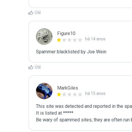
Útil
Figure10
há 14 anos
Spammer blacklisted by Joe Wein
Útil
MarkGiles
há 15 anos
This site was detected and reported in the spa
It is listed at *****

Be wary of spammed sites, they are often run b