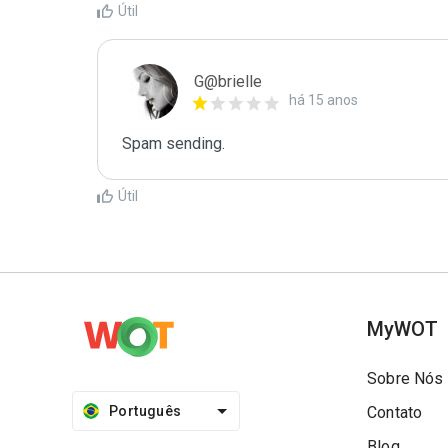
Útil
G@brielle
há 15 anos
Spam sending.
Útil
MyWOT
Sobre Nós
Português
Contato
Blog