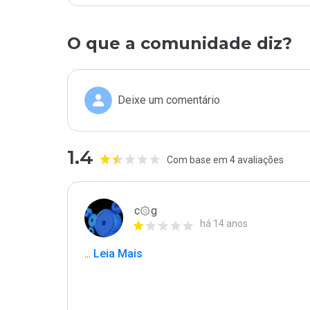
O que a comunidade diz?
Deixe um comentário
1.4
Com base em 4 avaliações
c۞g
há 14 anos
...
 Leia Mais