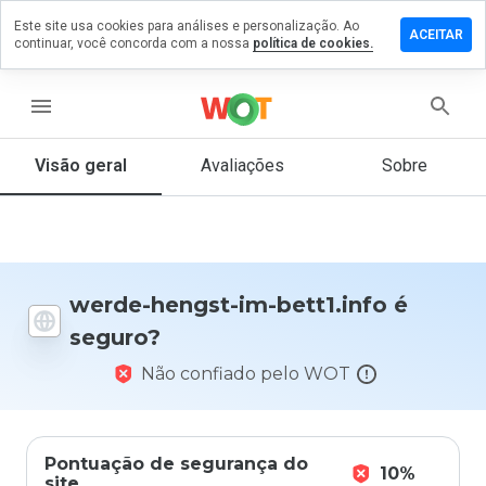
Este site usa cookies para análises e personalização. Ao
ixe um
ACEITAR
continuar, você concorda com a nossa
política de cookies.
mentário
 werde-
ngst-im-
menu
tt1.info
Visão geral
Avaliações
Sobre
De 1
a 5,
que
nota
werde-hengst-im-bett1.info é
você
seguro?
daria
a
Não confiado pelo WOT
este
site?
Pontuação de segurança do
10%
site