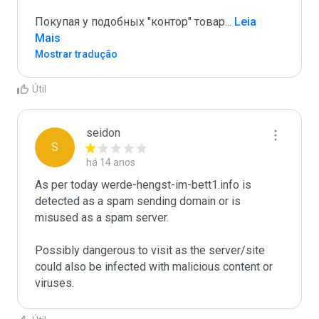
Покупая у подобных "контор" товар
...
 Leia 
Mais
Mostrar tradução
Útil
seidon
S
há 14 anos
As per today werde-hengst-im-bett1.info is 
detected as a spam sending domain or is 
misused as a spam server. 

Possibly dangerous to visit as the server/site 
could also be infected with malicious content or 