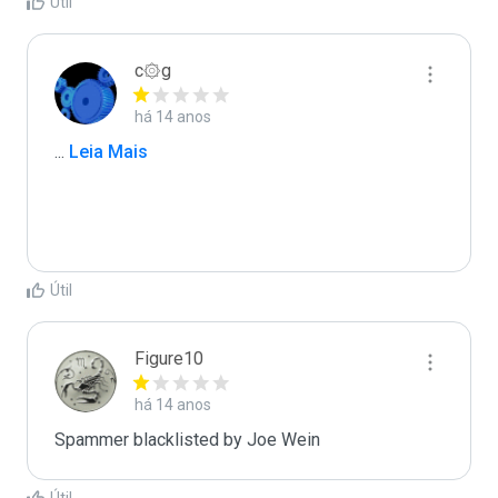
Útil
c۞g
há 14 anos
...
 Leia Mais
Útil
Figure10
há 14 anos
Spammer blacklisted by Joe Wein