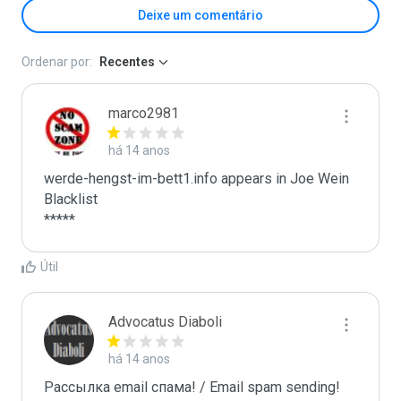
Deixe um comentário
Ordenar por:
Recentes
marco2981
há 14 anos
werde-hengst-im-bett1.info appears in Joe Wein 
Blacklist

*****
Útil
Advocatus Diaboli
há 14 anos
Рассылка email спама! / Email spam sending! 
