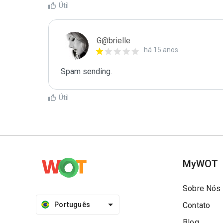
Útil
G@brielle
há 15 anos
Spam sending.
Útil
MyWOT
Sobre Nós
Português
Contato
Blog