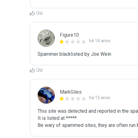
Útil
Figure10
há 14 anos
Spammer blacklisted by Joe Wein
Útil
MarkGiles
há 15 anos
This site was detected and reported in the spa
It is listed at *****

Be wary of spammed sites, they are often run b