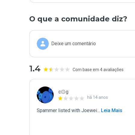
O que a comunidade diz?
Deixe um comentário
1.4
Com base em 4 avaliações
c۞g
há 14 anos
Spammer listed with Joewei
...
 Leia Mais