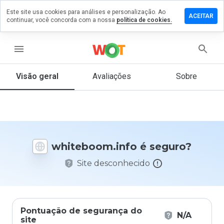
Este site usa cookies para análises e personalização. Ao
e um
ACEITAR
continuar, você concorda com a nossa
política de cookies.
ntário em
eboom.info
menu
Visão geral
Avaliações
Sobre
De 1
a 5,
que
nota
você
daria
whiteboom.info é seguro?
a
este
Site desconhecido
site?
Pontuação de segurança do
N/A
site