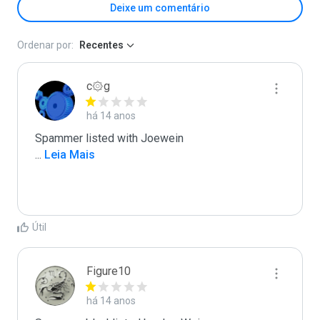
Deixe um comentário
Ordenar por:
Recentes
c۞g
há 14 anos
...
 Leia Mais
Útil
Figure10
há 14 anos