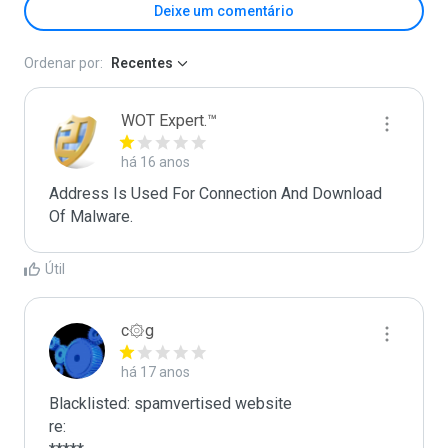
Deixe um comentário
Ordenar por:
Recentes
WOT Expert.™
há 16 anos
Address Is Used For Connection And Download 
Of Malware.
Útil
c۞g
há 17 anos
Blacklisted: spamvertised website

re:
