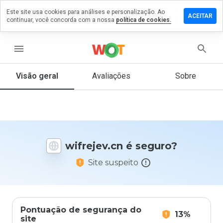
Este site usa cookies para análises e personalização. Ao
ixe um
ACEITAR
continuar, você concorda com a nossa
política de cookies.
mentário
m
frejev.cn
menu
Visão geral
Avaliações
Sobre
De 1
a 5,
que
nota
você
wifrejev.cn é seguro?
daria
a
Site suspeito
este
site?
Pontuação de segurança do
13%
site