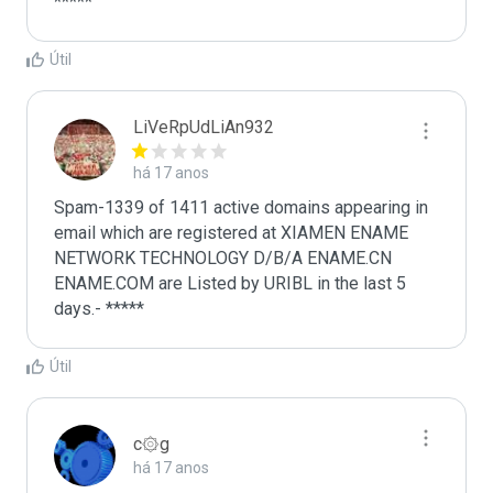
*****
Útil
LiVeRpUdLiAn932
há 17 anos
Spam-1339 of 1411 active domains appearing in 
email which are registered at XIAMEN ENAME 
NETWORK TECHNOLOGY D/B/A ENAME.CN 
ENAME.COM are Listed by URIBL in the last 5 
days.- *****
Útil
c۞g
há 17 anos