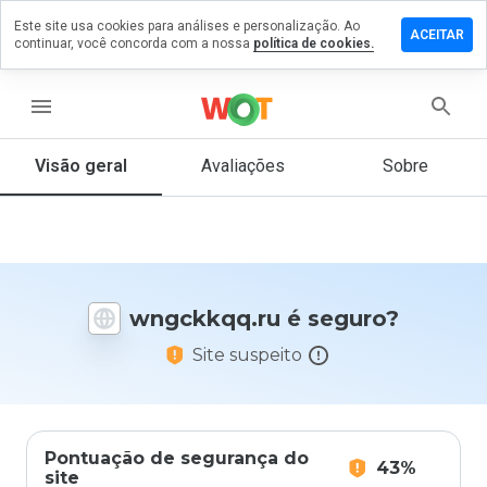
Este site usa cookies para análises e personalização. Ao
ixe um
ACEITAR
continuar, você concorda com a nossa
política de cookies.
mentário
gckkqq.ru
menu
Visão geral
Avaliações
Sobre
De 1
a 5,
que
nota
você
wngckkqq.ru é seguro?
daria
a
Site suspeito
este
site?
Pontuação de segurança do
43%
site