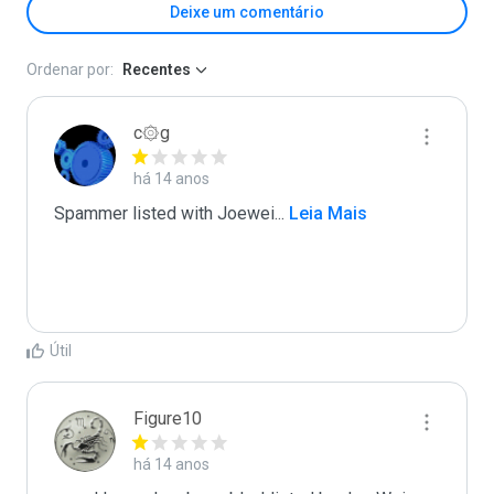
Deixe um comentário
Ordenar por:
Recentes
c۞g
há 14 anos
Spammer listed with Joewei
...
 Leia Mais
Útil
Figure10
há 14 anos