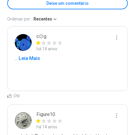
Deixe um comentário
Ordenar por:
Recentes
c۞g
há 14 anos
...
 Leia Mais
Útil
Figure10
há 14 anos