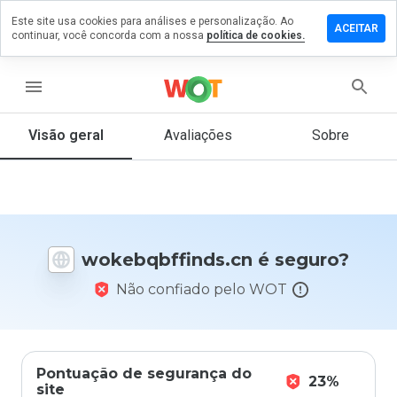
Este site usa cookies para análises e personalização. Ao
e um
ACEITAR
continuar, você concorda com a nossa
política de cookies.
tário em
qbffinds.cn
menu
Visão geral
Avaliações
Sobre
De 1
a 5,
que
nota
você
daria
wokebqbffinds.cn é seguro?
a
este
Não confiado pelo WOT
site?
Pontuação de segurança do
23%
site