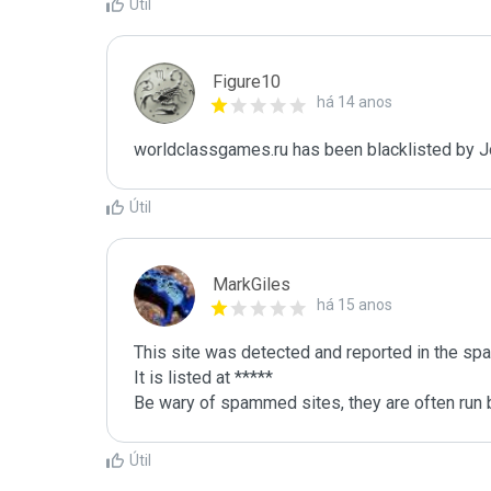
Útil
Figure10
há 14 anos
worldclassgames.ru has been blacklisted by J
Útil
MarkGiles
há 15 anos
This site was detected and reported in the spa
It is listed at *****

Be wary of spammed sites, they are often run b
Útil