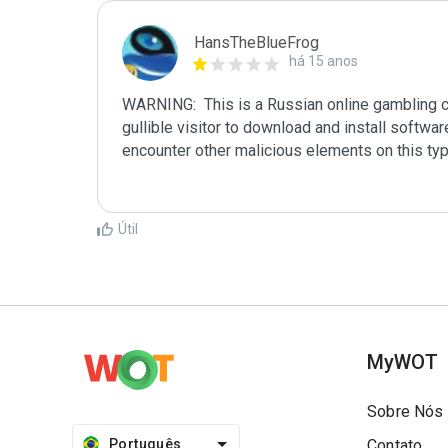
HansTheBlueFrog
há 15 anos
WARNING:  This is a Russian online gambling cas
gullible visitor to download and install softw
encounter other malicious elements on this ty
Útil
MyWOT
Sobre Nós
Português
Contato