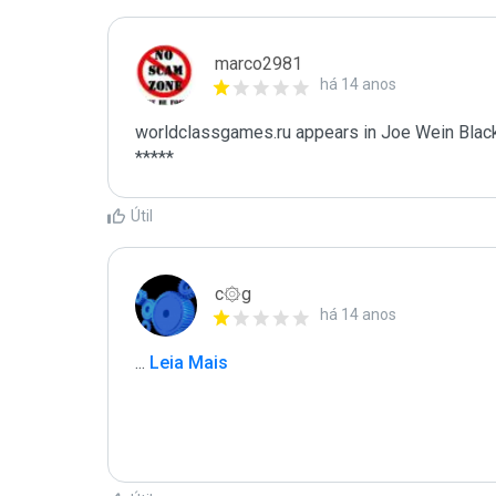
marco2981
há 14 anos
worldclassgames.ru appears in Joe Wein Blackl
*****
Útil
c۞g
há 14 anos
...
 Leia Mais