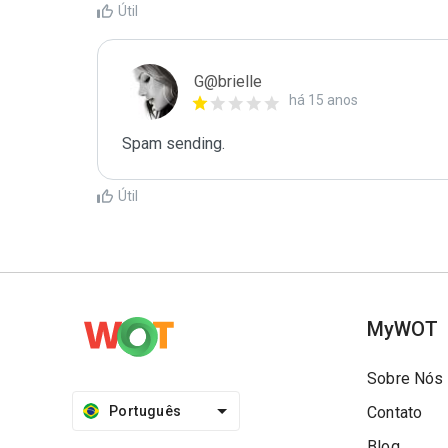
Útil
G@brielle
há 15 anos
Spam sending.
Útil
MyWOT
Sobre Nós
Português
Contato
Blog