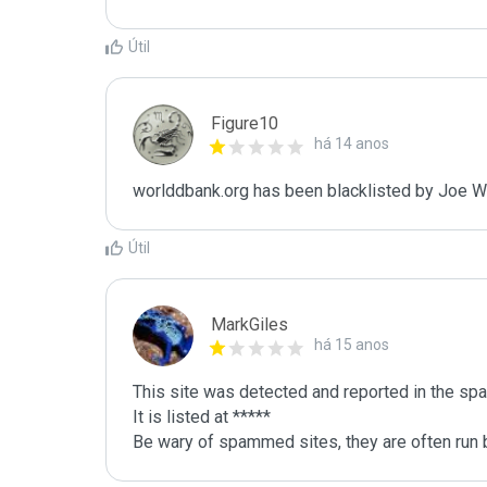
Útil
Figure10
há 14 anos
worlddbank.org has been blacklisted by Joe W
Útil
MarkGiles
há 15 anos
This site was detected and reported in the spa
It is listed at *****

Be wary of spammed sites, they are often run b