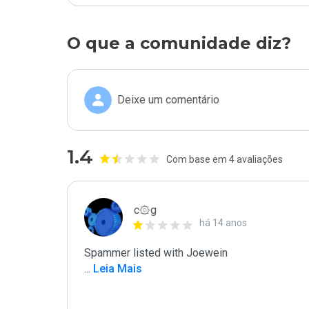
O que a comunidade diz?
Deixe um comentário
1.4
Com base em 4 avaliações
c۞g
há 14 anos
...
 Leia Mais