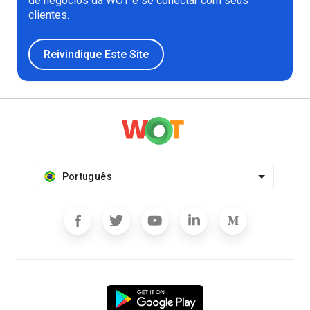
de negócios da WOT e se conectar com seus
clientes.
Reivindique Este Site
Português