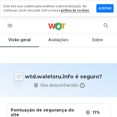
Este site usa cookies para análises e personalização. Ao
e um
ACEITAR
continuar, você concorda com a nossa
política de cookies.
ntário em
aletsru.info
menu
Visão geral
Avaliações
Sobre
De 1
a 5,
que
nota
você
daria
wtd.waletsru.info é seguro?
a
este
Site desconhecido
site?
Pontuação de segurança do
11%
site