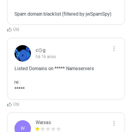
Spam domain blacklist (filtered by jwSpamSpy)
Útil
c۞g
há 16 anos
Listed Domains on ***** Nameservers

re:

*****
Útil
Warxas
W