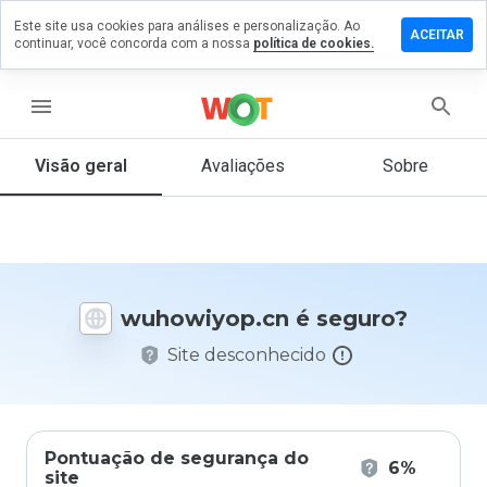
Este site usa cookies para análises e personalização. Ao
xe um
ACEITAR
continuar, você concorda com a nossa
política de cookies.
entário
owiyop.cn
menu
Visão geral
Avaliações
Sobre
De 1
a 5,
que
nota
você
wuhowiyop.cn é seguro?
daria
a
Site desconhecido
este
site?
Pontuação de segurança do
6%
site