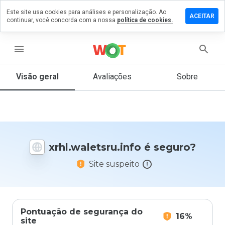
Este site usa cookies para análises e personalização. Ao
e um
ACEITAR
continuar, você concorda com a nossa
política de cookies.
ntário em
waletsru.info
menu
Visão geral
Avaliações
Sobre
De 1
a 5,
que
nota
você
daria
xrhl.waletsru.info é seguro?
a
este
Site suspeito
site?
Pontuação de segurança do
16%
site