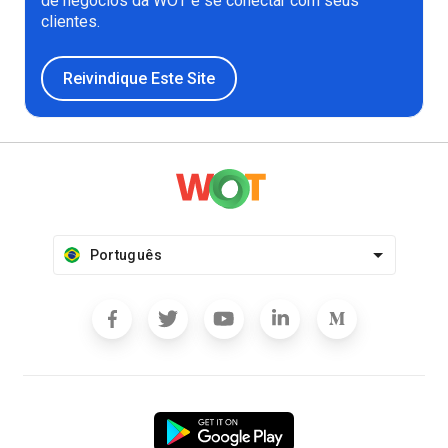
de negócios da WOT e se conectar com seus
clientes.
Reivindique Este Site
Português