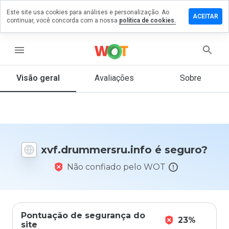
Este site usa cookies para análises e personalização. Ao
 um
ACEITAR
continuar, você concorda com a nossa
política de cookies.
ário em
ummersru.info
menu
Visão geral
Avaliações
Sobre
De 1
a 5,
que
nota
você
daria
xvf.drummersru.info é seguro?
a
este
Não confiado pelo WOT
site?
Pontuação de segurança do
23%
site