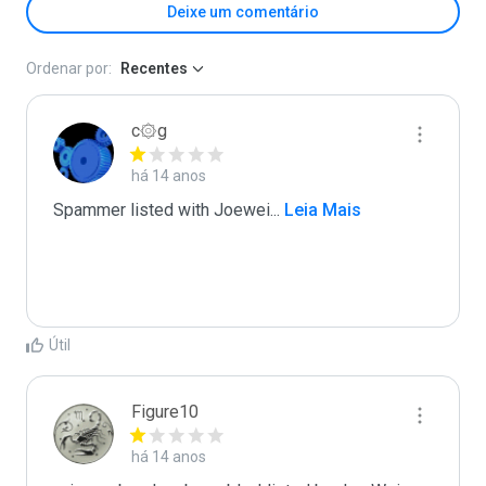
Deixe um comentário
Ordenar por:
Recentes
c۞g
há 14 anos
Spammer listed with Joewei
...
 Leia Mais
Útil
Figure10
há 14 anos