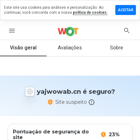
Este site usa cookies para análises e personalização. Ao
ixe um
ACEITAR
continuar, você concorda com a nossa
política de cookies.
mentário
jwowab.cn
menu
Visão geral
Avaliações
Sobre
De 1
a 5,
que
nota
você
yajwowab.cn é seguro?
daria
a
Site suspeito
este
site?
Pontuação de segurança do
23%
site