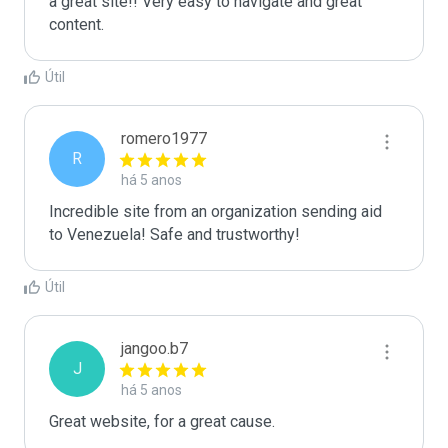
a great site!! Very easy to navigate and great 
content.
Útil
romero1977
R
há 5 anos
Incredible site from an organization sending aid 
to Venezuela! Safe and trustworthy!
Útil
jangoo.b7
J
há 5 anos
Great website, for a great cause.