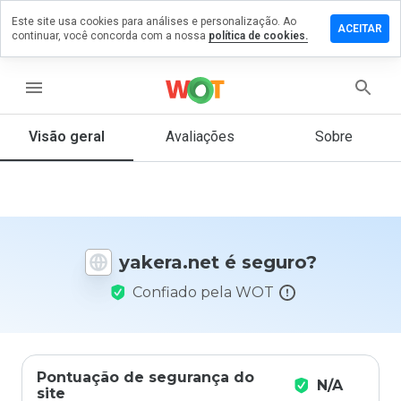
Este site usa cookies para análises e personalização. Ao
ixe um
ACEITAR
continuar, você concorda com a nossa
política de cookies.
mentário
m
kera.net
menu
Visão geral
Avaliações
Sobre
De 1
a 5,
que
nota
você
yakera.net é seguro?
daria
a
Confiado pela WOT
este
site?
Pontuação de segurança do
N/A
site