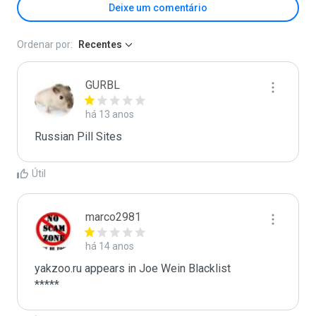
Deixe um comentário
Ordenar por:
Recentes
GURBL
há 13 anos
Russian Pill Sites
Útil
marco2981
há 14 anos
yakzoo.ru appears in Joe Wein Blacklist

*****