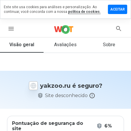
Este site usa cookies para análises e personalização. Ao
ixe um
ACEITAR
continuar, você concorda com a nossa
política de cookies.
mentário
m
kzoo.ru
menu
Visão geral
Avaliações
Sobre
De 1
a 5,
que
nota
você
yakzoo.ru é seguro?
daria
a
Site desconhecido
este
site?
Pontuação de segurança do
6%
site