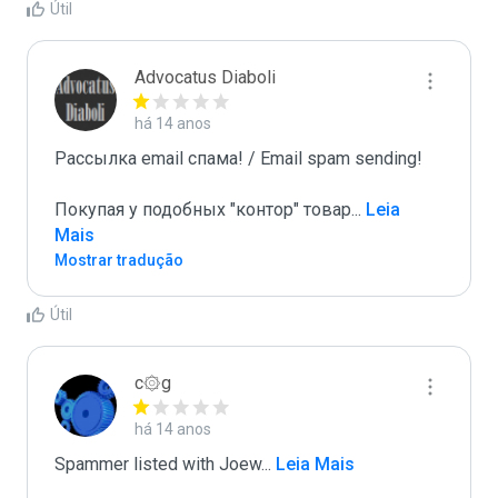
Útil
Advocatus Diaboli
há 14 anos
Рассылка email спама! / Email spam sending! 

Покупая у подобных "контор" товар
...
 Leia 
Mais
Mostrar tradução
Útil
c۞g
há 14 anos
Spammer listed with Joew
...
 Leia Mais