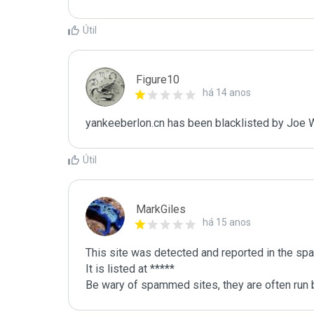
Útil
Figure10
há 14 anos
yankeeberlon.cn has been blacklisted by Joe 
Útil
MarkGiles
há 15 anos
This site was detected and reported in the spa
It is listed at *****

Be wary of spammed sites, they are often run b