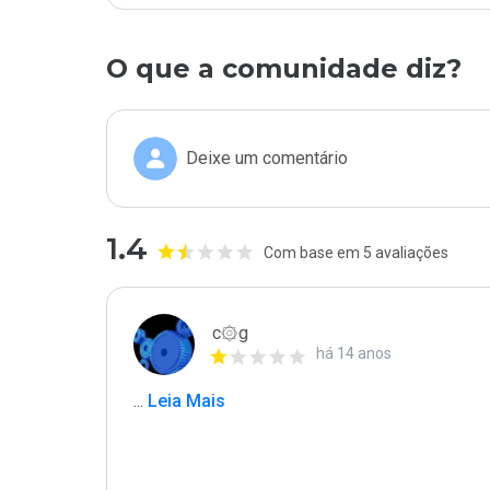
O que a comunidade diz?
Deixe um comentário
1.4
Com base em 5 avaliações
c۞g
há 14 anos
...
 Leia Mais