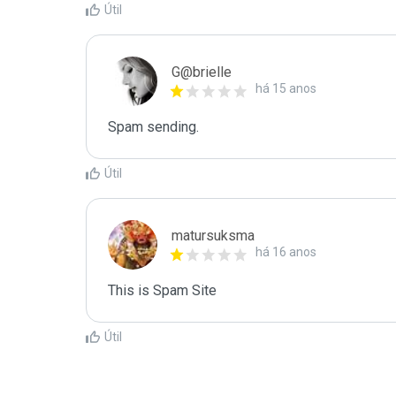
Útil
G@brielle
há 15 anos
Spam sending.
Útil
matursuksma
há 16 anos
This is Spam Site
Útil