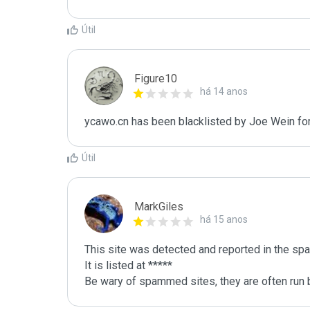
Útil
Figure10
há 14 anos
ycawo.cn has been blacklisted by Joe Wein fo
Útil
MarkGiles
há 15 anos
This site was detected and reported in the spa
It is listed at *****

Be wary of spammed sites, they are often run b