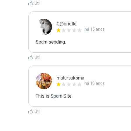
Útil
G@brielle
há 15 anos
Spam sending.
Útil
matursuksma
há 16 anos
This is Spam Site
Útil