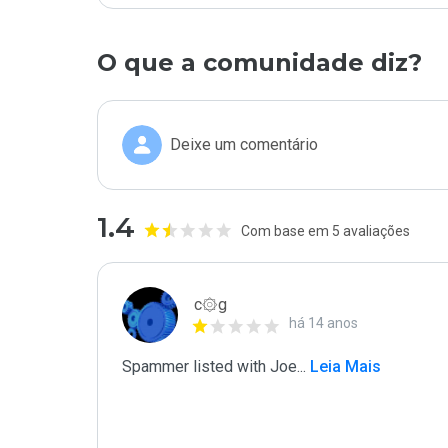
O que a comunidade diz?
Deixe um comentário
1.4
Com base em 5 avaliações
c۞g
há 14 anos
Spammer listed with Joe
...
 Leia Mais