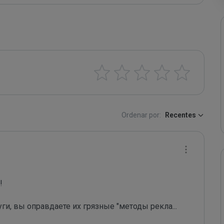
Ordenar por:
Recentes
 

уги, вы оправдаете их грязные "методы рекла
...