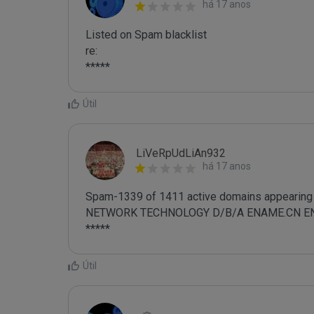
há 17 anos
Listed on Spam blacklist

re:

*****
Útil
LiVeRpUdLiAn932
há 17 anos
Spam-1339 of 1411 active domains appearing 
NETWORK TECHNOLOGY D/B/A ENAME.CN ENAME.
*****
Útil