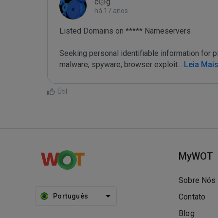
c۞g
há 17 anos
Listed Domains on ***** Nameservers

Seeking personal identifiable information for
malware, spyware, browser exploit
...
 Leia Mai
Útil
MyWOT
Sobre Nós
Português
Contato
Blog