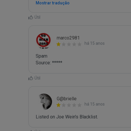
Mostrar tradução
Útil
marco2981
há 15 anos
Spam

Source: *****
Útil
G@brielle
há 15 anos
Listed on Joe Wein's Blacklist.