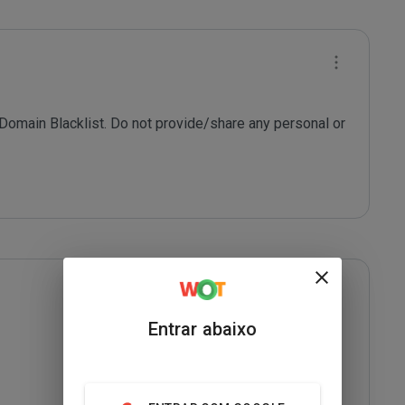
 Domain Blacklist. Do not provide/share any personal or 
Entrar abaixo