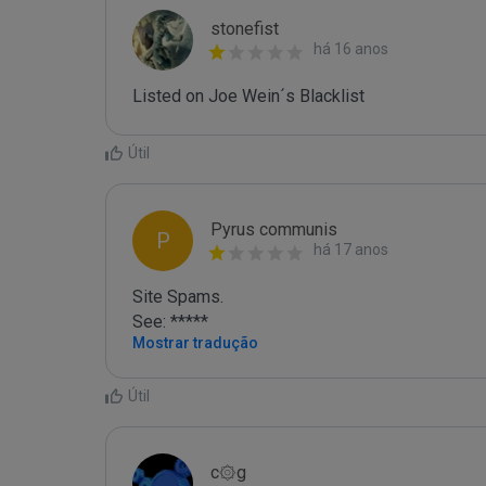
stonefist
há 16 anos
Listed on Joe Wein´s Blacklist
Útil
Pyrus communis
P
há 17 anos
Site Spams.

See: *****
Mostrar tradução
Útil
c۞g