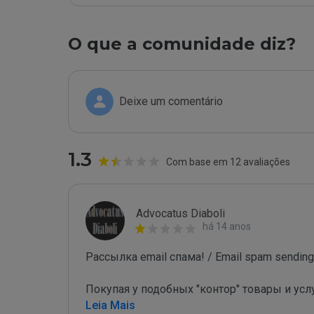
O que a comunidade diz?
Deixe um comentário
1.3
Com base em 12 avaliações
Advocatus Diaboli
há 14 anos
Рассылка email спама! / Email spam sending!
Покупая у подобных "контор" товары и усл
Leia Mais